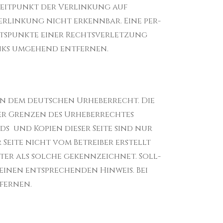
Zeit­punkt der Ver­linkung auf
r­linkung nicht erkennbar. Eine per­
t­spunkte einer Rechtsver­let­zung
inks umge­hend entfernen.
gen dem deutschen Urhe­ber­recht. Die
er Gren­zen des Urhe­ber­rechtes
ads und Kopien dieser Seite sind nur
r Seite nicht vom Betreiber erstellt
­ter als solche gekennze­ich­net. Soll­
einen entsprechen­den Hin­weis. Bei
tfernen.