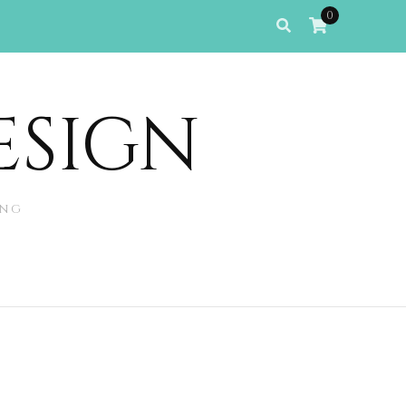
0
ESIGN
ing