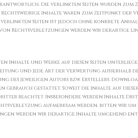
er­ant­wortlich. Die ver­link­ten Seiten wur­den zum 
 Rechtswidrige Inhalte waren zum Zeit­punkt der Ve
ver­link­ten Seiten ist jedoch ohne konkrete Anhal
von Rechtsver­let­zun­gen wer­den wir der­ar­tige L
ll­ten Inhalte und Werke auf diesen Seiten unter­lie
bre­itung und jede Art der Ver­w­er­tung außer­halb d
ung des jew­eili­gen Autors bzw. Erstellers. Down­lo
n Gebrauch ges­tat­tet. Soweit die Inhalte auf diese
rit­ter beachtet. Ins­beson­dere wer­den Inhalte Drit
chtsver­let­zung aufmerk­sam wer­den, bit­ten wir um 
n­gen wer­den wir der­ar­tige Inhalte umge­hend en