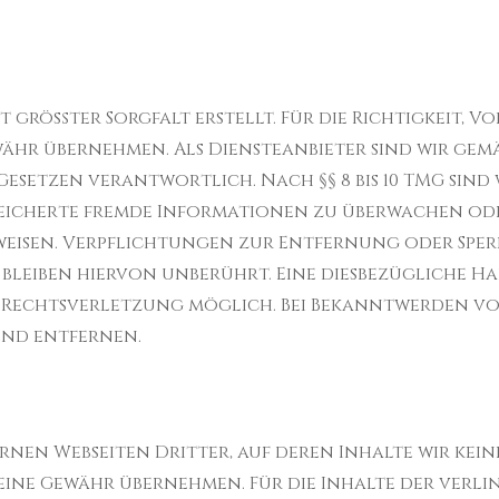
t größter Sorgfalt erstellt. Für die Richtigkeit, Vo
hr übernehmen. Als Dien­stean­bi­eter sind wir gemä
eset­zen ver­ant­wortlich. Nach §§ 8 bis 10 TMG sind 
pe­icherte fremde Infor­ma­tio­nen zu überwachen o
­weisen. Verpflich­tun­gen zur Ent­fer­nung oder Sp
bleiben hier­von unberührt. Eine dies­bezügliche Haf
 Rechtsver­let­zung möglich. Bei Bekan­ntwer­den v
hend entfernen.
­nen Web­seiten Drit­ter, auf deren Inhalte wir kein
ine Gewähr übernehmen. Für die Inhalte der ver­link­