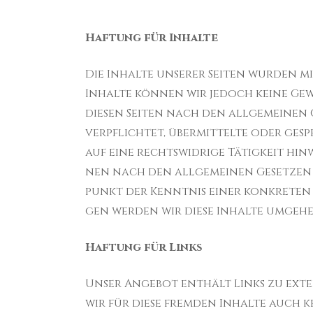
Haf­tung für Inhalte
Die Inhalte unserer Seiten wur­den mi
Inhalte kön­nen wir jedoch keine Gewä
diesen Seiten nach den all­ge­meinen G
verpflichtet, übermit­telte oder ges
auf eine rechtswidrige Tätigkeit hin
nen nach den all­ge­meinen Geset­zen 
punkt der Ken­nt­nis einer konkreten
gen wer­den wir diese Inhalte umge­
Haf­tung für Links
Unser Ange­bot enthält Links zu exter
wir für diese frem­den Inhalte auch ke