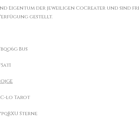
ind Eigentum der jeweiligen CoCreater und sind f
erfügung gestellt.
Vbqo6g Bus
5atI
cOjGE
2C-lo Tarot
ypqRXU Sterne