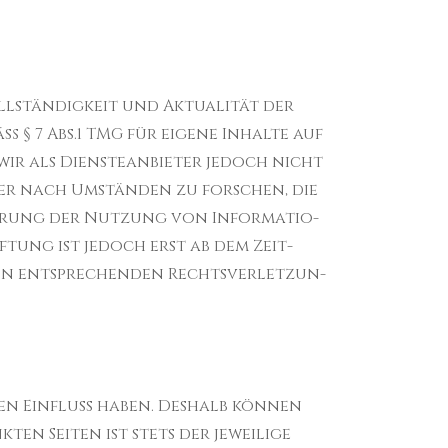
ll­ständigkeit und Aktu­al­ität der
ß § 7 Abs.1 TMG für eigene Inhalte auf
wir als Dien­stean­bi­eter jedoch nicht
der nach Umstän­den zu forschen, die
er­rung der Nutzung von Infor­ma­tio­
­tung ist jedoch erst ab dem Zeit­
on entsprechen­den Rechtsver­let­zun­
en Ein­fluss haben. Deshalb kön­nen
ten Seiten ist stets der jew­eilige