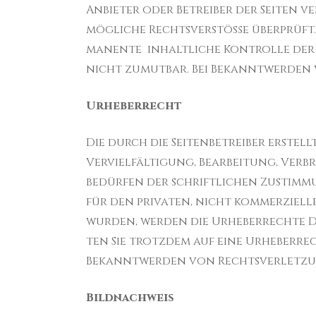
Anbi­eter oder Betreiber der Seiten v
mögliche Rechtsver­stöße überprüft.
ma­nente inhaltliche Kon­trolle der 
nicht zumut­bar. Bei Bekan­ntwer­den 
Urhe­ber­recht
Die durch die Seit­en­be­treiber erste
Vervielfäl­ti­gung, Bear­beitung, Ver­
bedür­fen der schriftlichen Zus­tim­m
für den pri­vaten, nicht kom­merzielle
wur­den, wer­den die Urhe­ber­rechte D
ten Sie trotz­dem auf eine Urhe­ber­re
Bekan­ntwer­den von Rechtsver­let­zu
Bildnachweis